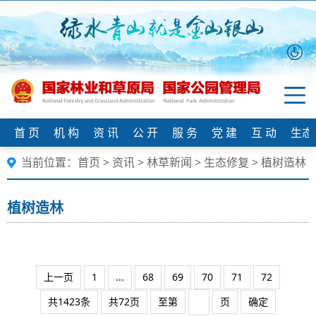
首 页
机 构
资 讯
公 开
服 务
党 建
互 动
生态
当前位置：
首页
>
资讯
>
林草新闻
>
生态修复
>
植树造林
植树造林
上一页
1
...
68
69
70
71
72
共1423条
共72页
至第
页
确定