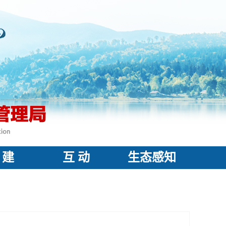
 建
互 动
生态感知