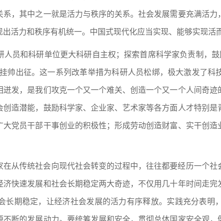
关系，其中之一就是活力与秩序的关系。社会发展需要充满活力
现出活力和秩序有机统一。中国式现代化应当实现、能够实现活
研人员和科研单位更大科研自主权；探索首席科学家负责制，鼓励
人才挂帅出征。这一系列改革举措为科研人员松绑，极大激发了
相迸发，是我们攻克一个又一个难关、创造一个又一个人间奇迹
会创造潜能，鼓励科学家、企业家、艺术家等各方面人才特别是
广大党员干部干事创业的积极性；形成劳动创造财富、实干创造
家在从传统社会向现代社会转变的过程中，往往都要经历一个社
经济快速发展和社会长期稳定两大奇迹，不仅用几十年时间走完
会长期稳定，让经济社会发展的活力有序释放。实践充分表明
源不断的发展动力。要统筹发展和安全，贯彻总体国家安全观，