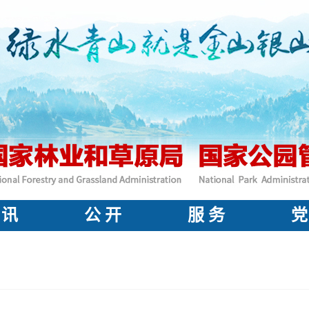
 讯
公 开
服 务
党