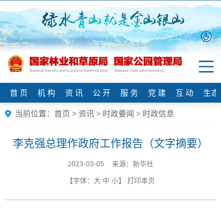
首 页
机 构
资 讯
公 开
服 务
党 建
互 动
生态
当前位置：
首页
>
资讯
>
时政要闻
>
时政信息
李克强总理作政府工作报告（文字摘要）
2023-03-05 来源：新华社
【字体：
大
中
小
】
打印本页