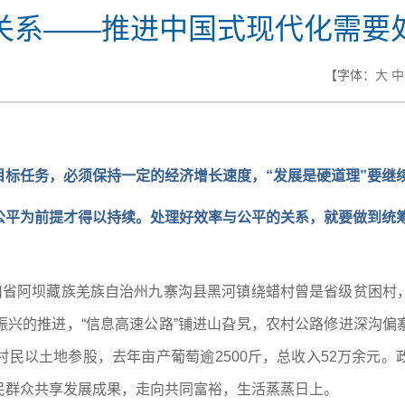
关系——推进中国式现代化需要
【字体：
大
中
标任务，必须保持一定的经济增长速度，“发展是硬道理”要继
公平为前提才得以持续。处理好效率与公平的关系，就要做到统
四川省阿坝藏族羌族自治州九寨沟县黑河镇绕蜡村曾是省级贫困村
振兴的推进，“信息高速公路”铺进山旮旯，农村公路修进深沟偏
民以土地参股，去年亩产葡萄逾2500斤，总收入52万余元
民群众共享发展成果，走向共同富裕，生活蒸蒸日上。