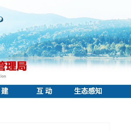
 建
互 动
生态感知