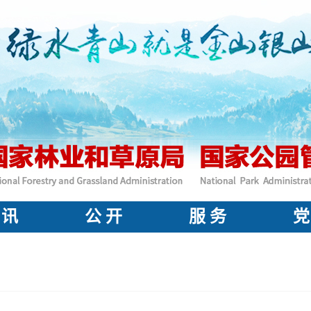
 讯
公 开
服 务
党