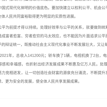
中国式现代化鲜明的价值底色。要加快建立以权利公平、机会公
全体人民共同富裕取得更为明显的实质性进展。
公平为前提才得以持续。处理好效率与公平的关系，就要做到统
造成富者愈富、穷者愈穷的马太效应，也不能因为片面追求公平
平的辩证统一，既推动社会主义现代化事业不断发展壮大，又让
元；2021年，总收入141200元；轿车换了1辆，电视机换了2台
获得感和幸福感，也折射出经济发展成果不断惠及亿万人民。处
活力竞相迸发，让一切创造社会财富的源泉充分涌流，不断提升
续、更为安全的发展，使全体人民共享发展成果。