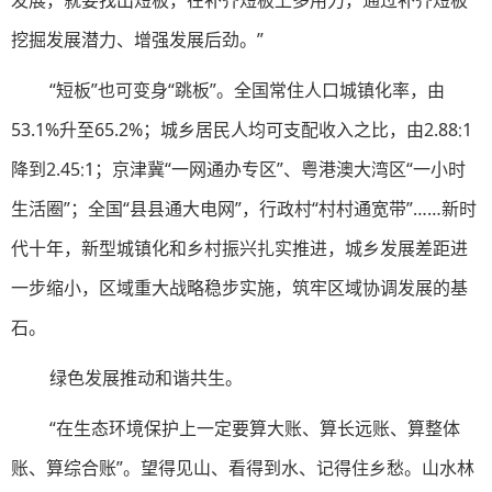
发展，就要找出短板，在补齐短板上多用力，通过补齐短板
挖掘发展潜力、增强发展后劲。”
“短板”也可变身“跳板”。全国常住人口城镇化率，由
53.1%升至65.2%；城乡居民人均可支配收入之比，由2.88∶1
降到2.45∶1；京津冀“一网通办专区”、粤港澳大湾区“一小时
生活圈”；全国“县县通大电网”，行政村“村村通宽带”……新时
代十年，新型城镇化和乡村振兴扎实推进，城乡发展差距进
一步缩小，区域重大战略稳步实施，筑牢区域协调发展的基
石。
绿色发展推动和谐共生。
“在生态环境保护上一定要算大账、算长远账、算整体
账、算综合账”。望得见山、看得到水、记得住乡愁。山水林