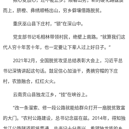
揪心变放心，还不能止步。顺着山势，新的硬化路盘旋
而上，脐橙、彝绣顺畅出山，穷乡僻壤借路脱贫。
重庆巫山县下庄村，“锁”在深山中。
党支部书记毛相林带领村民，绝壁上凿路。“就算我们这
代人穷十年苦十年，也一定要让下辈人过上好日子。”
2021年2月，全国脱贫攻坚总结表彰大会上，习近平总
书记深情讲起这句话。鼓足信心加油干，勇摘穷帽的下庄
村，农旅融合，红红火火。
云南贡山县独龙江乡，“挂”在峡谷上。
“改一条溜索、修一段公路就能给群众打开一扇脱贫致富
的大门。”农村公路建设，总书记念兹在兹。2014年，得知独
龙江公路隧道即将贯通，总书记十分高兴，希望独龙族的乡