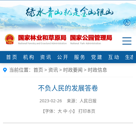
首 页
机 构
资 讯
公 开
服 务
党 建
互 动
生态
当前位置：
首页
>
资讯
>
时政要闻
>
时政信息
不负人民的发展答卷
2023-02-26 来源：人民日报
【字体：
大
中
小
】
打印本页