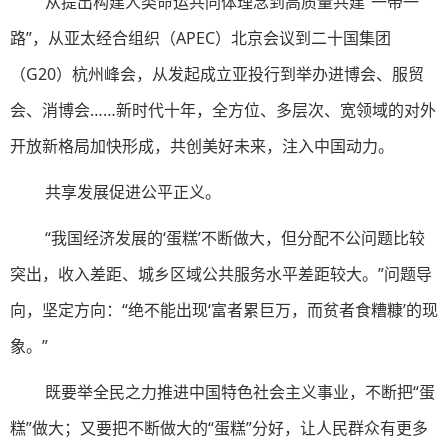
从提出构建人类命运共同体理念到高质量共建“一带一
路”，从亚太经合组织（APEC）北京会议到二十国集团
（G20）杭州峰会，从发起成立亚投行到举办进博会、服贸
会、消博会……新时代十年，全方位、多层次、宽领域的对外
开放新格局加快形成，共创美好未来，注入中国动力。
共享发展促进公平正义。
“我国经济发展的‘蛋糕’不断做大，但分配不公问题比较
突出，收入差距、城乡区域公共服务水平差距较大。”问题导
向，坚定方向：“绝不能出现‘富者累巨万，而贫者食糟糠’的现
象。”
既要举全民之力推进中国特色社会主义事业，不断把“蛋
糕”做大；又要把不断做大的“蛋糕”分好，让人民群众有更多