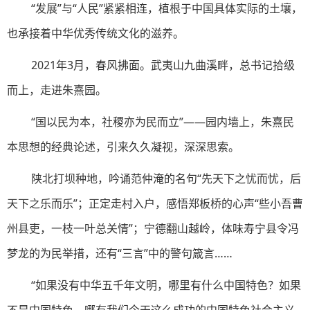
“发展”与“人民”紧紧相连，植根于中国具体实际的土壤，
也承接着中华优秀传统文化的滋养。
2021年3月，春风拂面。武夷山九曲溪畔，总书记拾级
而上，走进朱熹园。
“国以民为本，社稷亦为民而立”——园内墙上，朱熹民
本思想的经典论述，引来久久凝视，深深思索。
陕北打坝种地，吟诵范仲淹的名句“先天下之忧而忧，后
天下之乐而乐”；正定走村入户，感悟郑板桥的心声“些小吾曹
州县吏，一枝一叶总关情”；宁德翻山越岭，体味寿宁县令冯
梦龙的为民举措，还有“三言”中的警句箴言……
“如果没有中华五千年文明，哪里有什么中国特色？如果