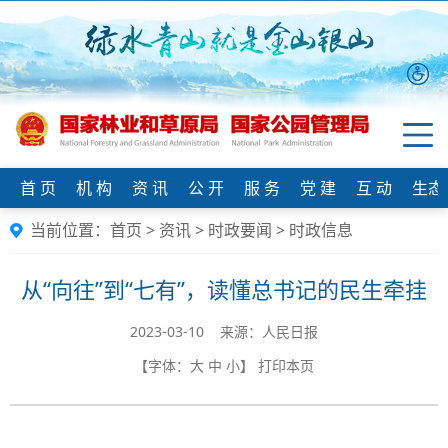
首 页
机 构
资 讯
公 开
服 务
党 建
互 动
生态
当前位置：
首页
>
资讯
>
时政要闻
>
时政信息
从“向往”到“七有”，读懂总书记的民生牵挂
2023-03-10 来源：人民日报
【字体：
大
中
小
】
打印本页