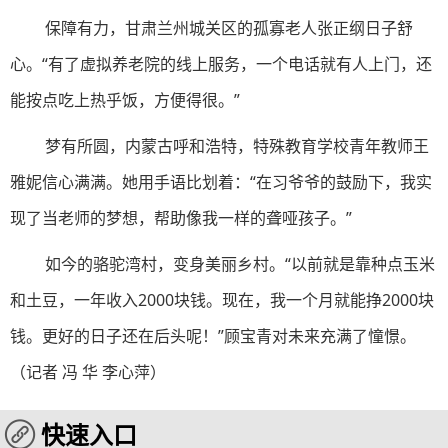
保障有力，甘肃兰州城关区的孤寡老人张正纲日子舒
心。“有了虚拟养老院的线上服务，一个电话就有人上门，还
能按点吃上热乎饭，方便得很。”
梦有所圆，内蒙古呼和浩特，特殊教育学校青年教师王
雅妮信心满满。她用手语比划着：“在习爷爷的鼓励下，我实
现了当老师的梦想，帮助像我一样的聋哑孩子。”
如今的骆驼湾村，变身美丽乡村。“以前就是靠种点玉米
和土豆，一年收入2000块钱。现在，我一个月就能挣2000块
钱。更好的日子还在后头呢！”顾宝青对未来充满了憧憬。
（记者 冯 华 李心萍）
快速入口