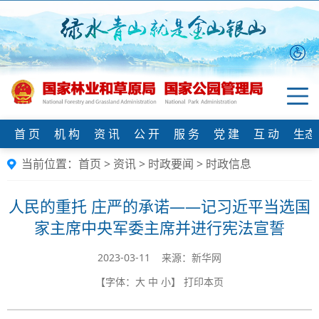
首 页
机 构
资 讯
公 开
服 务
党 建
互 动
生态
当前位置：
首页
>
资讯
>
时政要闻
>
时政信息
人民的重托 庄严的承诺——记习近平当选国
家主席中央军委主席并进行宪法宣誓
2023-03-11 来源：​新华网
【字体：
大
中
小
】
打印本页