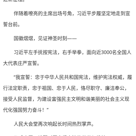
伴随着嘹亮的主席出场号角，习近平步履坚定地走到宣
誓台前。
国徽熠熠，见证神圣时刻——
习近平左手抚按宪法，右手举拳，面向近3000名全国人
大代表庄严宣誓。
“我宣誓：忠于中华人民共和国宪法，维护宪法权威，履
行法定职责，忠于祖国、忠于人民，恪尽职守、廉洁奉公，
接受人民监督，为建设富强民主文明和谐美丽的社会主义现
代化强国努力奋斗！”
人民大会堂再次响起长时间热烈掌声。