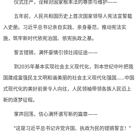
仪式庄严，诠释对国家根本法的尊崇与维护——
五年前，人民共和国历史上首次国家领导人宪法宣誓载
入史册。习近平总书记亲自实践、亲身垂范，推动宪法实
施，筑牢新时代依宪治国、依宪执政之基。
誓言铿锵，满怀豪情引领壮阔征途——
到2035年基本实现社会主义现代化，到本世纪中叶把我
国建成富强民主文明和谐美丽的社会主义现代化强国……中国
式现代化的美好前景令人向往，人民领袖带领各族人民迈上
新的逐梦征程。
掌声回荡，信心满怀谱写新的篇章——
“这是习近平总书记许党许国、执政为民的铿锵誓言！”