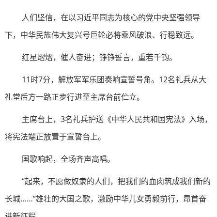
人们坚信，在以习近平同志为核心的党中央坚强领导
下，中华民族伟大复兴号巨轮必将乘风破浪、行稳致远。
红星熠熠，催人奋进；铮铮誓言，重若千钧。
11时7分，解放军军乐团奏响宣誓号角。12名礼兵从大
礼堂后方一路正步行进至主席台前伫立。
主席台上，3名礼兵护送《中华人民共和国宪法》入场，
将宪法端正放置于宣誓台上。
国歌响起，全场齐声高唱。
“起来，不愿做奴隶的人们，把我们的血肉筑成我们新的
长城……”雄壮的大国之歌，激励中华儿女勇毅前行，昂首奋
进新征程。