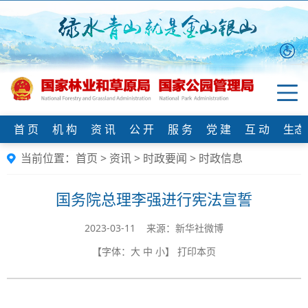
首 页
机 构
资 讯
公 开
服 务
党 建
互 动
生态
当前位置：
首页
>
资讯
>
时政要闻
>
时政信息
国务院总理李强进行宪法宣誓
2023-03-11 来源：​新华社微博
【字体：
大
中
小
】
打印本页