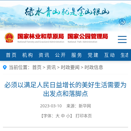
首 页
机 构
资 讯
公 开
服 务
党 建
互 动
生态
当前位置：
首页
>
资讯
>
时政要闻
>
时政信息
必须以满足人民日益增长的美好生活需要为
出发点和落脚点
2023-03-10 来源：新华网
【字体：
大
中
小
】
打印本页