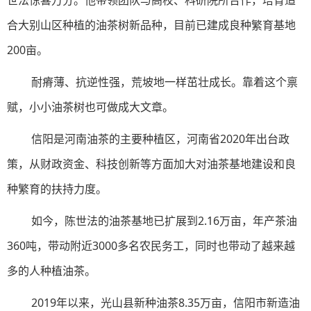
世法惊喜万分。他带领团队与高校、科研院所合作，培育适
合大别山区种植的油茶树新品种，目前已建成良种繁育基地
200亩。
耐瘠薄、抗逆性强，荒坡地一样茁壮成长。靠着这个禀
赋，小小油茶树也可做成大文章。
信阳是河南油茶的主要种植区，河南省2020年出台政
策，从财政资金、科技创新等方面加大对油茶基地建设和良
种繁育的扶持力度。
如今，陈世法的油茶基地已扩展到2.16万亩，年产茶油
360吨，带动附近3000多名农民务工，同时也带动了越来越
多的人种植油茶。
2019年以来，光山县新种油茶8.35万亩，信阳市新造油