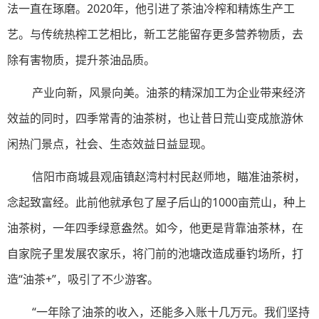
法一直在琢磨。2020年，他引进了茶油冷榨和精炼生产工
艺。与传统热榨工艺相比，新工艺能留存更多营养物质，去
除有害物质，提升茶油品质。
产业向新，风景向美。油茶的精深加工为企业带来经济
效益的同时，四季常青的油茶树，也让昔日荒山变成旅游休
闲热门景点，社会、生态效益日益显现。
信阳市商城县观庙镇赵湾村村民赵师地，瞄准油茶树，
念起致富经。此前他就承包了屋子后山的1000亩荒山，种上
油茶树，一年四季绿意盎然。如今，他更是背靠油茶林，在
自家院子里发展农家乐，将门前的池塘改造成垂钓场所，打
造“油茶+”，吸引了不少游客。
“一年除了油茶的收入，还能多入账十几万元。我们坚持