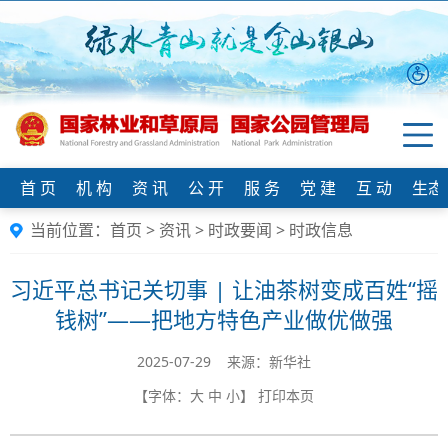
首 页
机 构
资 讯
公 开
服 务
党 建
互 动
生态
当前位置：
首页
>
资讯
>
时政要闻
>
时政信息
习近平总书记关切事 | 让油茶树变成百姓“摇
钱树”——把地方特色产业做优做强
2025-07-29 来源：新华社
【字体：
大
中
小
】
打印本页