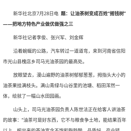
新华社北京7月28日电
题：让油茶树变成百姓“摇钱树”
——把地方特色产业做优做强之三
新华社记者李俊、张兴军、刘金辉
沿着蜿蜒的公路，汽车转过一道道弯，来到河南省信阳
市光山县槐店乡司马光油茶园的最高处。
放眼望去，漫山遍野的油茶树郁郁葱葱，拇指头大小的
油茶果挂满枝头。满山青绿与山谷里的池塘、稻田浑然一
体，绘就了一幅山水田园画。
山头上，司马光油茶园负责人陈世法正在给客人讲油茶
的故事：“油茶可是好东西，它不与粮食争土地，能结果百年
以上，榨出来的茶油富含不饱和脂肪酸，品质好、产业链