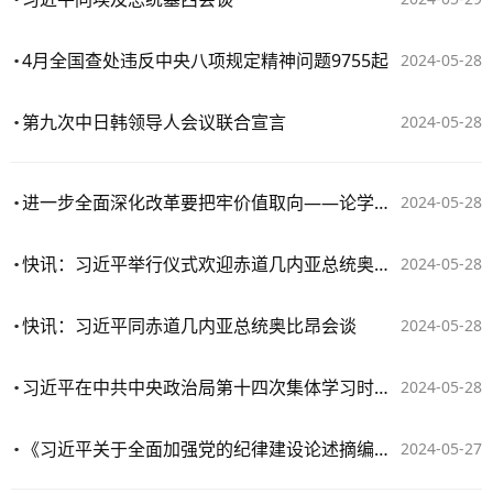
4月全国查处违反中央八项规定精神问题9755起
2024-05-28
第九次中日韩领导人会议联合宣言
2024-05-28
进一步全面深化改革要把牢价值取向——论学习贯彻习近平总书记在企业和专家座谈会上重要讲话
2024-05-28
快讯：习近平举行仪式欢迎赤道几内亚总统奥比昂访华
2024-05-28
快讯：习近平同赤道几内亚总统奥比昂会谈
2024-05-28
习近平在中共中央政治局第十四次集体学习时强调：促进高质量充分就业 不断增强广大劳动者的获得感幸福感安全感
2024-05-28
《习近平关于全面加强党的纪律建设论述摘编》出版发行
2024-05-27