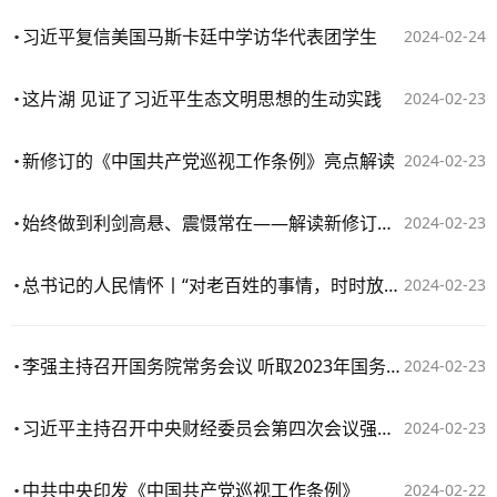
习近平复信美国马斯卡廷中学访华代表团学生
2024-02-24
这片湖 见证了习近平生态文明思想的生动实践
2024-02-23
新修订的《中国共产党巡视工作条例》亮点解读
2024-02-23
始终做到利剑高悬、震慑常在——解读新修订的《中国共产党巡视工作条例》
2024-02-23
总书记的人民情怀丨“对老百姓的事情，时时放心不下”
2024-02-23
李强主持召开国务院常务会议 听取2023年国务院部门办理全国人大代表建议和全国政协提案工作情况汇报等
2024-02-23
习近平主持召开中央财经委员会第四次会议强调：推动新一轮大规模设备更新和消费品以旧换新 有效降低全社会物流成本
2024-02-23
中共中央印发《中国共产党巡视工作条例》
2024-02-22