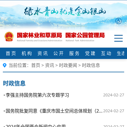
首 页
机 构
资 讯
公 开
服 务
党 建
互 动
生态
当前位置：
首页
>
资讯
>
时政要闻
>
时政信息
时政信息
李强主持国务院第六次专题学习
2024-02-27
国务院批复同意《重庆市国土空间总体规划（2021—2035年）》
2024-02-27
2024年全国两会新闻中心启用
2024-02-27