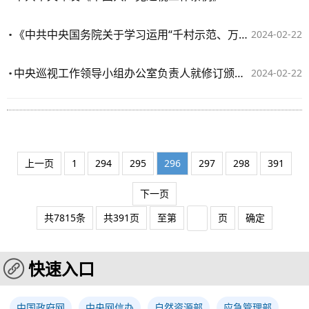
《中共中央国务院关于学习运用“千村示范、万村整治”工程经验有力有效推进乡村全面振兴的意见》单行本出版
2024-02-22
中央巡视工作领导小组办公室负责人就修订颁布《中国共产党巡视工作条例》答记者问
2024-02-22
上一页
1
294
295
296
297
298
391
下一页
共7815条
共391页
至第
页
确定
快速入口
中国政府网
中央网信办
自然资源部
应急管理部