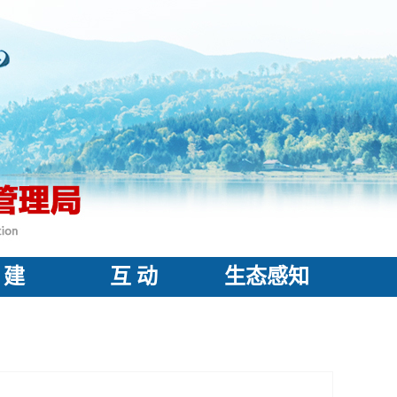
 建
互 动
生态感知