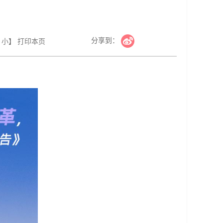
分享到：
小
】
打印本页