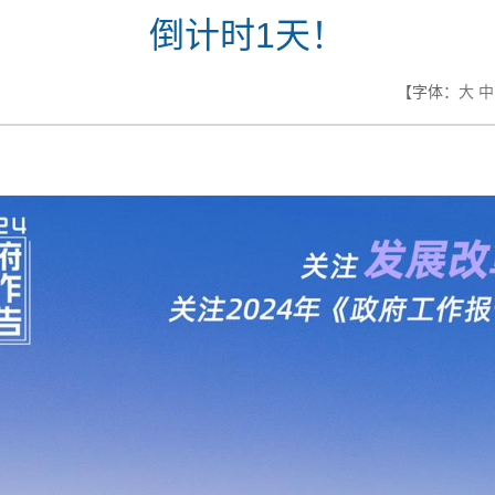
倒计时1天！
【字体：
大
中