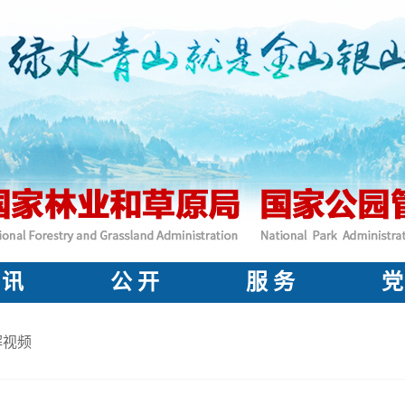
 讯
公 开
服 务
党
解视频