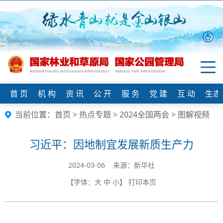
首 页
机 构
资 讯
公 开
服 务
党 建
互 动
生态
当前位置：
首页
>
热点专题
>
2024全国两会
>
图解视频
习近平：因地制宜发展新质生产力
2024-03-06 来源：新华社
【字体：
大
中
小
】
打印本页