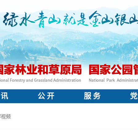
 讯
公 开
服 务
党
解视频