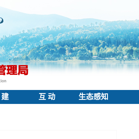
 建
互 动
生态感知