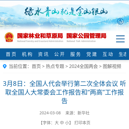
首 页
机 构
资 讯
公 开
服 务
党 建
互 动
生态
当前位置：
首页
>
热点专题
>
2024全国两会
>
图解视频
3月8日：全国人代会举行第二次全体会议 听
取全国人大常委会工作报告和“两高”工作报
告
2024-03-08 来源：新华社
【字体：
大
中
小
】
打印本页