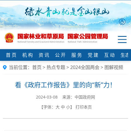
首 页
机 构
资 讯
公 开
服 务
党 建
互 动
生态
当前位置：
首页
>
热点专题
>
2024全国两会
>
图解视频
看《政府工作报告》里的向“新”力！
2024-03-08 来源：中国政府网
【字体：
大
中
小
】
打印本页