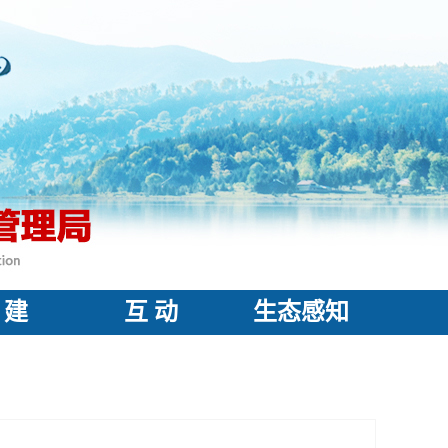
 建
互 动
生态感知