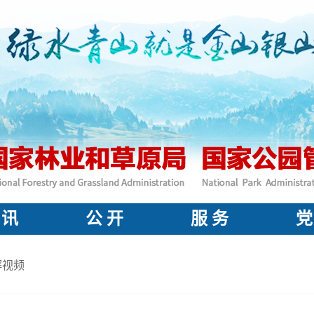
 讯
公 开
服 务
党
解视频