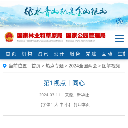
首 页
机 构
资 讯
公 开
服 务
党 建
互 动
生态
当前位置：
首页
>
热点专题
>
2024全国两会
>
图解视频
第1视点｜同心
2024-03-11 来源：新华社
【字体：
大
中
小
】
打印本页