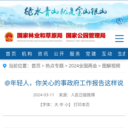
首 页
机 构
资 讯
公 开
服 务
党 建
互 动
生态
当前位置：
首页
>
热点专题
>
2024全国两会
>
图解视频
@年轻人，你关心的事政府工作报告这样说
2024-03-11 来源：人民日报微博
【字体：
大
中
小
】
打印本页