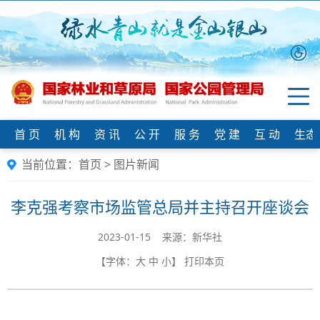
首 页
机 构
资 讯
公 开
服 务
党 建
互 动
生态
当前位置：
首页
>
图片新闻
李克强考察市场监管总局并主持召开座谈会
2023-01-15 来源：​新华社
【字体：
大
中
小
】
打印本页