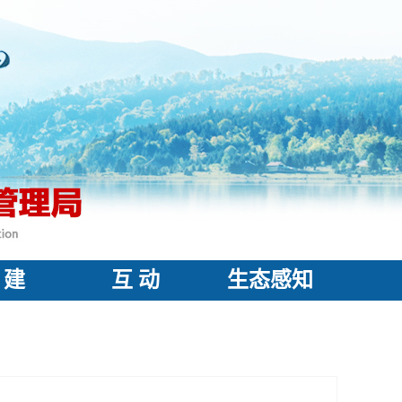
 建
互 动
生态感知