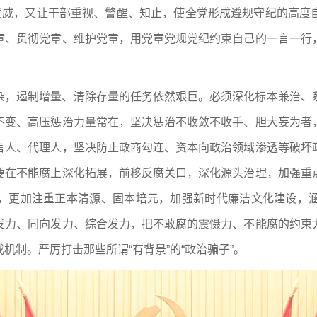
、发威，又让干部重视、警醒、知止，使全党形成遵规守纪的高度
章、贯彻党章、维护党章，用党章党规党纪约束自己的一言一行
杂，遏制增量、清除存量的任务依然艰巨。必须深化标本兼治、
不变、高压惩治力量常在，坚决惩治不收敛不收手、胆大妄为者
言人、代理人，坚决防止政商勾连、资本向政治领域渗透等破坏
要在不能腐上深化拓展，前移反腐关口，深化源头治理，加强重
，更加注重正本清源、固本培元，加强新时代廉洁文化建设，
发力、同向发力、综合发力，把不敢腐的震慑力、不能腐的约束
机制。严厉打击那些所谓“有背景”的“政治骗子”。