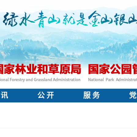
 讯
公 开
服 务
党