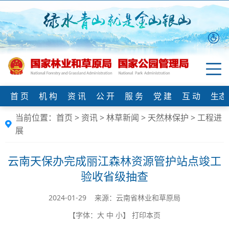
首 页
机 构
资 讯
公 开
服 务
党 建
互 动
生态
当前位置：
首页
>
资讯
>
林草新闻
>
天然林保护
>
工程进
展
云南天保办完成丽江森林资源管护站点竣工
验收省级抽查
2024-01-29 来源：云南省林业和草原局
【字体：
大
中
小
】
打印本页