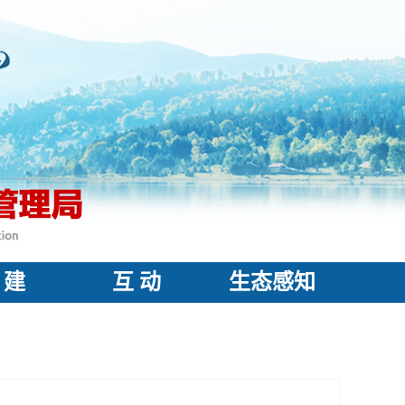
 建
互 动
生态感知