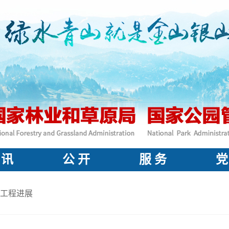
 讯
公 开
服 务
党
工程进展