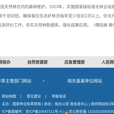
包括天然林在内的森林管护。2023年，实施国家级标准化林业站
骨干培训班，确保每位生态护林员每年至少培训2次以上。优化
监测评价工作，夯实天然林数据库，强化成果应用。（
傅凯峰 黄
网信办
自然资源部
应急管理部
人民网
林草主管部门网站
相关直属单位网站
网站地图
|
意见建议
|
举报电话
主办：国家林业和草原局 | 承办：局办公室 局信息中心 | 政府网站标识码：
ICP备案编号：京ICP备10047111号-4
|
京公网安备 110101020042