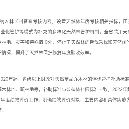
纳入林长制督查考核内容，设置天然林年度考核相关指标，压
专业化管护等模式为补充的多样化天然林管护机制，全省聘用天
林地、灾害和特殊情形外，停止了天然林的皆伐采伐和天然阔叶
护情况，提升了天然林保护修复年度验收效率。
020年起，省级以上财政对天然商品乔木林的停伐管护补助标准提
木林地、疏林地等，补助标准与公益林补偿标准一致。2022
金年度绩效评价工作，明确绩效评价对象、主要内容和具体实施
度。