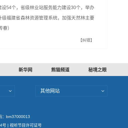
建设54个，省级林业站服务能力建设30个，举办
升级福建省森林资源管理系统，加强天然林主要
传春
）
【纠错】
新华网
熊猫频道
秘境之眼
其他网站
bm37000013
04号
| 视听节目许可证号