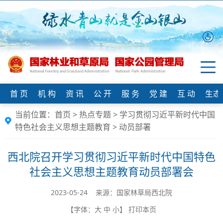
首 页
机 构
资 讯
公 开
服 务
党 建
互 动
生态
当前位置：
首页
>
热点专题
>
学习贯彻习近平新时代中国
特色社会主义思想主题教育
>
动员部署
西北院召开学习贯彻习近平新时代中国特色
社会主义思想主题教育动员部署会
2023-05-24 来源：国家林草局西北院
【字体：
大
中
小
】
打印本页