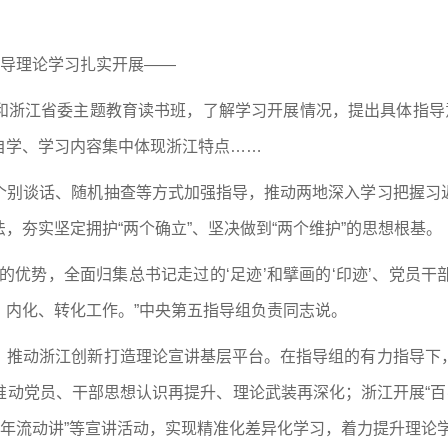
指导理论学习扎实开展——
和浙江省委主题教育读书班，了解学习开展情况，提出具体指导意
自学、学习内容集中体现浙江特点……
个别谈话、随机抽查等方式加强指导，推动两地深入学习把握习
，夯实坚定拥护“两个确立”、坚决做到“两个维护”的思想根基。
优势，全面归集总书记走过的‘足迹’和擘画的‘印迹’、党员干部
、内化、转化工作。”中央第五指导组负责同志说。
，推动浙江创新打造理论宣讲基层平台。在指导组的有力指导下
动党员、干部思想认识再提升、理论武装再深化；浙江开展“百
青年流动讲”等宣讲活动，实现精准化差异化学习，着力提升理论