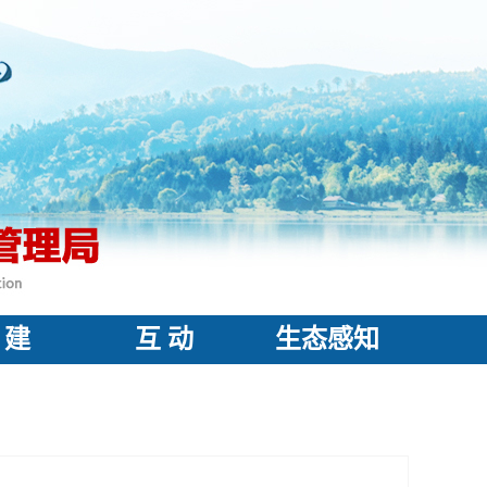
 建
互 动
生态感知