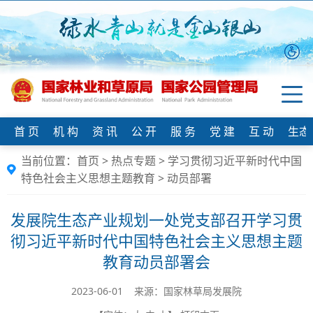
首 页
机 构
资 讯
公 开
服 务
党 建
互 动
生态
当前位置：
首页
>
热点专题
>
学习贯彻习近平新时代中国
特色社会主义思想主题教育
>
动员部署
发展院生态产业规划一处党支部召开学习贯
彻习近平新时代中国特色社会主义思想主题
教育动员部署会
2023-06-01 来源：国家林草局发展院