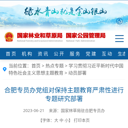
首 页
机 构
资 讯
公 开
服 务
党 建
互 动
生态
当前位置：
首页
>
热点专题
>
学习贯彻习近平新时代中国
特色社会主义思想主题教育
>
动员部署
合肥专员办党组对保持主题教育严肃性进行
专题研究部署
2023-06-21 来源：国家林草局驻合肥专员办
【字体：
大
中
小
】
打印本页