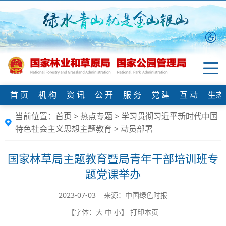
首 页
机 构
资 讯
公 开
服 务
党 建
互 动
生态
当前位置：
首页
>
热点专题
>
学习贯彻习近平新时代中国
特色社会主义思想主题教育
>
动员部署
国家林草局主题教育暨局青年干部培训班专
题党课举办
2023-07-03 来源：中国绿色时报
【字体：
大
中
小
】
打印本页