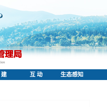
 建
互 动
生态感知