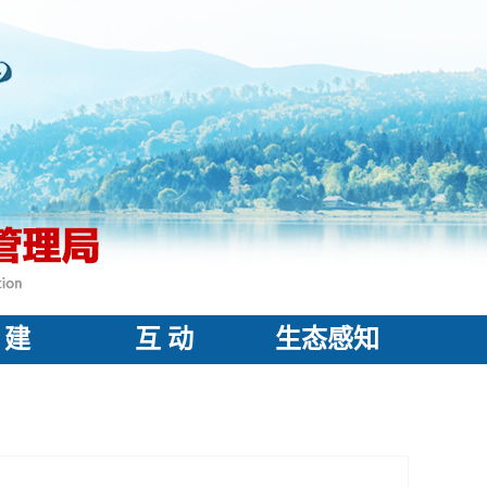
 建
互 动
生态感知