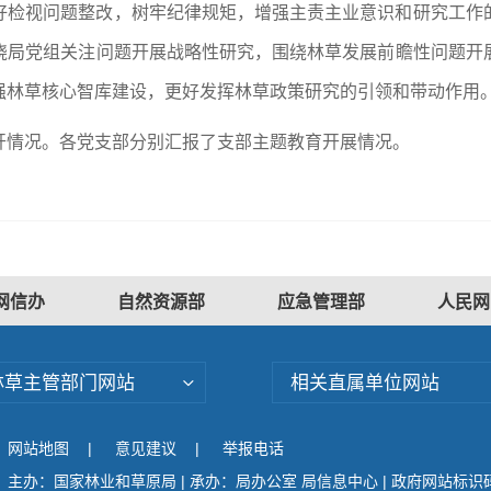
好检视问题整改，树牢纪律规矩，增强主责主业意识和研究工作
绕局党组关注问题开展战略性研究，围绕林草发展前瞻性问题开
强林草核心智库建设，更好发挥林草政策研究的引领和带动作用
开情况。各党支部分别汇报了支部主题教育开展情况。
网信办
自然资源部
应急管理部
人民网
林草主管部门网站
相关直属单位网站
网站地图
|
意见建议
|
举报电话
主办：国家林业和草原局 | 承办：局办公室 局信息中心 | 政府网站标识码：