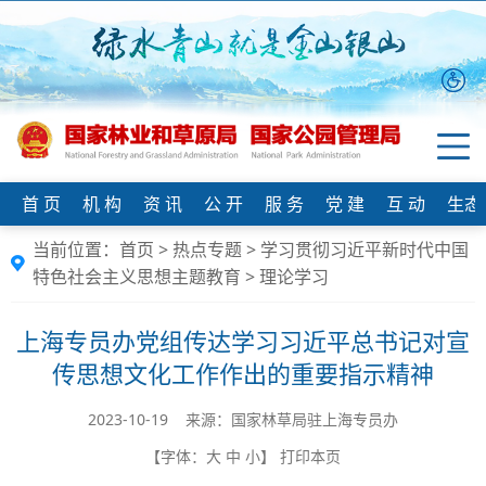
首 页
机 构
资 讯
公 开
服 务
党 建
互 动
生态
当前位置：
首页
>
热点专题
>
学习贯彻习近平新时代中国
特色社会主义思想主题教育
>
理论学习
上海专员办党组传达学习习近平总书记对宣
传思想文化工作作出的重要指示精神
2023-10-19 来源：国家林草局驻上海专员办
【字体：
大
中
小
】
打印本页