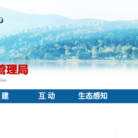
 建
互 动
生态感知