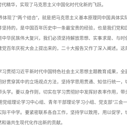
时代精华，实现了马克思主义中国化时代化新的飞跃。
界体现了“两个结合”，就是把马克思主义基本原理同中国具体实
并坚持的，是中国百年历史中一条最宝贵的经验，也是我们党和
进中华民族伟大复兴，我们必须坚持解放思想、实事求是、与时
建党百年庆祝大会上提出来的，二十大报告又作了深入阐述。这
学习贯彻习近平新时代中国特色社会主义思想主题教育成果，全
用好贯穿其中的立场观点方法，坚持学思用贯通、知信行统一，
带头学。要以身作则，切实在学习贯彻好中发挥好表率作用，带
用党组理论学习中心组、青年干部理论学习小组、党支部“三会一
实际干中学。要紧密联系各自工作，坚持学以致用，用以促学，
然和谐共生现代化作出新的贡献。