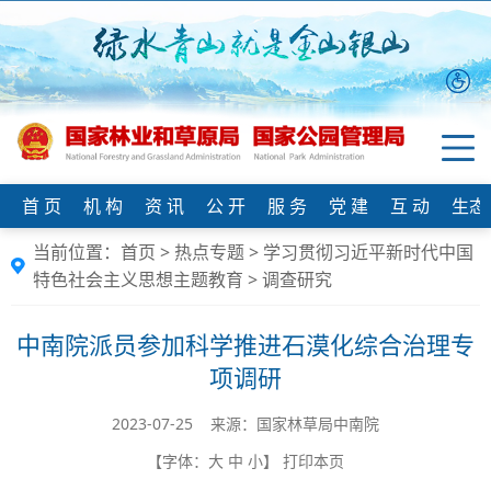
首 页
机 构
资 讯
公 开
服 务
党 建
互 动
生态
当前位置：
首页
>
热点专题
>
学习贯彻习近平新时代中国
特色社会主义思想主题教育
>
调查研究
中南院派员参加科学推进石漠化综合治理专
项调研
2023-07-25 来源：国家林草局中南院
【字体：
大
中
小
】
打印本页