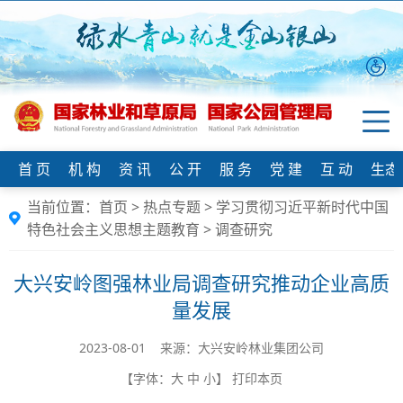
首 页
机 构
资 讯
公 开
服 务
党 建
互 动
生态
当前位置：
首页
>
热点专题
>
学习贯彻习近平新时代中国
特色社会主义思想主题教育
>
调查研究
大兴安岭图强林业局调查研究推动企业高质
量发展
2023-08-01 来源：大兴安岭林业集团公司
【字体：
大
中
小
】
打印本页