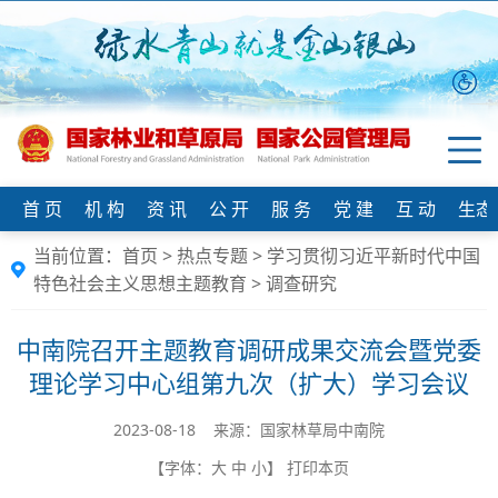
首 页
机 构
资 讯
公 开
服 务
党 建
互 动
生态
当前位置：
首页
>
热点专题
>
学习贯彻习近平新时代中国
特色社会主义思想主题教育
>
调查研究
中南院召开主题教育调研成果交流会暨党委
理论学习中心组第九次（扩大）学习会议
2023-08-18 来源：国家林草局中南院
【字体：
大
中
小
】
打印本页