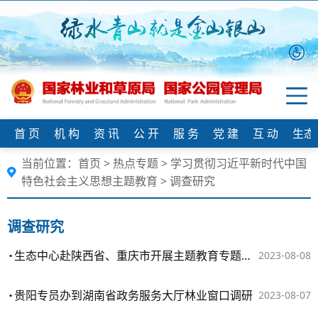
首 页
机 构
资 讯
公 开
服 务
党 建
互 动
生态
当前位置：
首页
>
热点专题
>
学习贯彻习近平新时代中国
特色社会主义思想主题教育
>
调查研究
调查研究
生态中心赴陕西省、重庆市开展主题教育专题调研和党建共创活动
2023-08-08
贵阳专员办到湖南省政务服务大厅林业窗口调研
2023-08-07