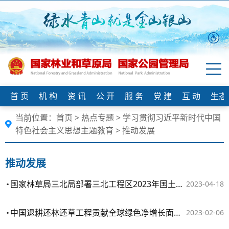
首 页
机 构
资 讯
公 开
服 务
党 建
互 动
生态
当前位置：
首页
>
热点专题
>
学习贯彻习近平新时代中国
特色社会主义思想主题教育
>
推动发展
推动发展
国家林草局三北局部署三北工程区2023年国土绿化工作
2023-04-18
中国退耕还林还草工程贡献全球绿色净增长面积4%以上
2023-02-06