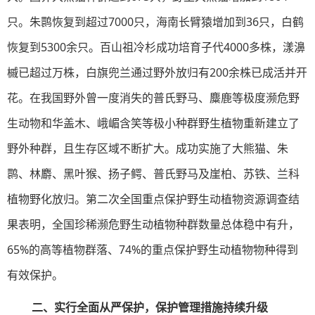
只。朱鹮恢复到超过7000只，海南长臂猿增加到36只，白鹤
恢复到5300余只。百山祖冷杉成功培育子代4000多株，漾濞
槭已超过万株，白旗兜兰通过野外放归有200余株已成活并开
花。在我国野外曾一度消失的普氏野马、麋鹿等极度濒危野
生动物和华盖木、峨嵋含笑等极小种群野生植物重新建立了
野外种群，且生存区域不断扩大。成功实施了大熊猫、朱
鹮、林麝、黑叶猴、扬子鳄、普氏野马及崖柏、苏铁、兰科
植物野化放归。第二次全国重点保护野生动植物资源调查结
果表明，全国珍稀濒危野生动植物种群数量总体稳中有升，
65%的高等植物群落、74%的重点保护野生动植物物种得到
有效保护。
二、实行全面从严保护，保护管理措施持续升级