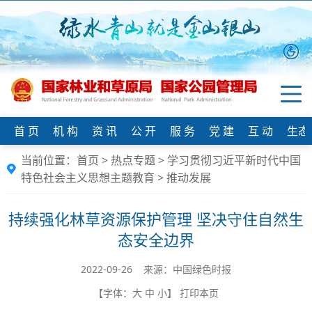
首 页
机 构
资 讯
公 开
服 务
党 建
互 动
生态
当前位置：
首页
>
热点专题
>
学习贯彻习近平新时代中国
特色社会主义思想主题教育
>
推动发展
持续强化林草资源保护管理 坚决守住自然生
态安全边界
2022-09-26 来源：中国绿色时报
【字体：
大
中
小
】
打印本页