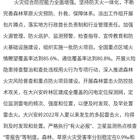
火灾综合防控能力全面增强。坚持防灭火一体化，不断
完善森林草原火灾预防、扑救、保障体系。派出工作组开展
包片蹲点，落实地方行政首长负责制和行业管理责任。加强
火源管理、防火巡护、监测预警、检查指导、宣传教育和防
火基础设施建设，组织实施一批防火项目。全国重点区域火
情瞭望覆盖率达到85.6%，通信覆盖率达到80.8%。开展火险
隐患排查整治和查处违规用火行为专项行动，深入推进森林
火灾风险普查和重点防火项目建设。开展森林雷击火防控技
术攻关，在大兴安岭林区建成全覆盖的闪电定位探测网，定
位监测雷电的频次、强度和位置，以便及时发现、及早处置
雷击火。大兴安岭2022年入夏以来发生的多起雷击火，均得
到及时发现和处置。严格执行“有火必报”、卫星监测热点核查
“零报告”等制度。森林、草原火灾受害率分别稳定在0.9‰和