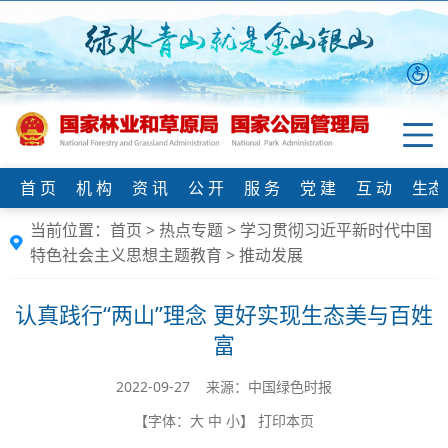
首 页
机 构
资 讯
公 开
服 务
党 建
互 动
生态
当前位置：
首页
>
热点专题
>
学习贯彻习近平新时代中国
特色社会主义思想主题教育
>
推动发展
认真践行“两山”理念 更好实现生态美与百姓
富
2022-09-27 来源：中国绿色时报
【字体：
大
中
小
】
打印本页