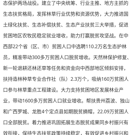
态保护两场战役。建立了中央统筹、行业主推、地方主抓的
生态扶贫格局，发挥林草行业优势和资源优势，大力推进国
土绿化扶贫、生态补偿扶贫、生态产业扶贫三大举措，促进
贫困地区农牧民稳定就业增收，助力打赢脱贫攻坚战。在中
西部22个省（区、市）贫困人口中选聘110.2万名生态护林
员，精准带动300多万贫困人口脱贫增收。天然林保护修复、
新一轮退耕还林还草等任务和资金向中西部地区倾斜安排，
扶持造林种草专业合作社（队）2.3万个，吸纳160万贫困人
口参与林草重点工程建设。大力支持贫困地区发展林业产
业，带动1600多万贫困人口就业增收。帮扶贵州荔波、独山
和广西罗城、龙胜4个定点县如期脱贫摘帽，22.09万贫困人
口全部脱贫。着力推进巩固拓展生态脱贫成果同乡村振兴有
效衔接，保持生态扶贫政策持续稳定，有效促进乡村振兴和