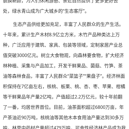
貌换新颜，为人们休闲游憩、亲近自然提供了更多更好去
处，绿水青山成为广大城乡的“生态客厅”。
生态产品供给更加充足，丰富了人民群众的生产生活。
十年来，累计生产木材8.9亿立方米，木竹产品种类达上万
种，广泛应用于建筑、家具、包装等领域，定制家居产业总
值突破3000亿元。树立大食物观，向森林要食物，扩大经济
林种植、采集与产品加工，开发干鲜果品、菌菇、竹笋、茶
油等森林食品，丰富了人民群众“菜篮子”“果盘子”。经济林面
积保持在7亿亩左右，核桃、板栗、桃、杏、枣、苹果、柑橘
等干鲜果品年产量2亿吨，产值超过2.2万亿元，较十年前翻
了一番，均居世界首位。目前，油茶面积超过6800万亩，年
产茶油近90万吨，核桃油等其他木本食用油产量达到30多万
吨，林草中药材产量超过479万吨，可食性经济林产品成为我