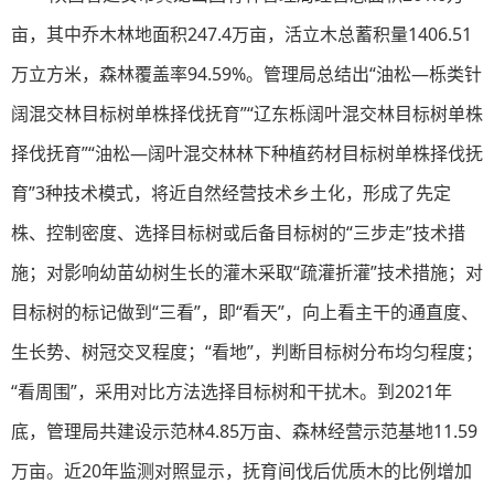
亩，其中乔木林地面积247.4万亩，活立木总蓄积量1406.51
万立方米，森林覆盖率94.59%。管理局总结出“油松—栎类针
阔混交林目标树单株择伐抚育”“辽东栎阔叶混交林目标树单株
择伐抚育”“油松—阔叶混交林林下种植药材目标树单株择伐抚
育”3种技术模式，将近自然经营技术乡土化，形成了先定
株、控制密度、选择目标树或后备目标树的“三步走”技术措
施；对影响幼苗幼树生长的灌木采取“疏灌折灌”技术措施；对
目标树的标记做到“三看”，即“看天”，向上看主干的通直度、
生长势、树冠交叉程度；“看地”，判断目标树分布均匀程度；
“看周围”，采用对比方法选择目标树和干扰木。到2021年
底，管理局共建设示范林4.85万亩、森林经营示范基地11.59
万亩。近20年监测对照显示，抚育间伐后优质木的比例增加