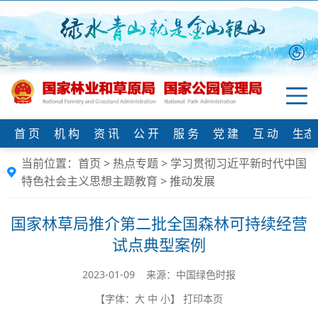
首 页
机 构
资 讯
公 开
服 务
党 建
互 动
生态
当前位置：
首页
>
热点专题
>
学习贯彻习近平新时代中国
特色社会主义思想主题教育
>
推动发展
国家林草局推介第二批全国森林可持续经营
试点典型案例
2023-01-09 来源：中国绿色时报
【字体：
大
中
小
】
打印本页