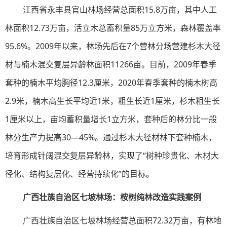
江西省永丰县官山林场经营总面积15.8万亩，其中人工
林面积12.73万亩，活立木总蓄积量85万立方米，森林覆盖率
95.6%。2009年以来，林场先后在7个营林分场营建杉木大径
材与楠木混交复层异龄林面积11266亩。目前，2009年春季
套种的楠木平均胸径12.3厘米，2020年春季套种的楠木树高
2.9米，楠木高生长平均近1米，粗生长近1厘米，杉木粗生长
1厘米以上，亩均蓄积量增长1立方米，套种后的林分比一般
林分生产力提高30—45%。通过杉木大径材林下套种楠木，
培育形成针阔混交复层异龄林，实现了“树种珍贵化、木材大
径化、结构复层化、经营持续化”的目标。
广西壮族自治区七坡林场：桉树纯林改造实践案例
广西壮族自治区七坡林场经营总面积72.32万亩，有林地