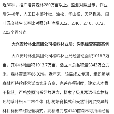
近30种，推广培育森林280万亩以上。监测对照显示，作业
后5—8年，人工日本落叶松、油松、华山松，天然栎类、阔
叶混交林生长率比对照分别净增3.22、2.46、2.10、0.72、
2.03个百分点。
大兴安岭林业集团公司松岭林业局：沟系经营实践案例
大兴安岭林业集团公司松岭林业局经营总面积1016.3万
亩，其中林地面积1013.7万亩，活立木总蓄积量5343万立方
米，森林覆盖率86.92%。近年来，该局成立专班，组织编制
森林可持续经营试点实施方案，完善各项制度，建立人才骨
干梯队。严格按照沟系经营理念，探索了极具寒温带森林特
色的落叶松人工林个体目标树培育模式和天然针阔混交异龄
林目标树单株经营模式，高标准完成4140亩森林可持续经营