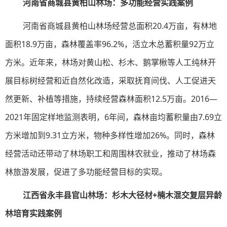
河南省商城县黄柏山林场：多功能经营实践案例
河南省商城县黄柏山林场经营总面积20.4万亩，有林地
面积18.9万亩，森林覆盖率96.2%，活立木总蓄积量92万立
方米。近年来，林场对黄山松、杉木、鹅掌楸等人工纯林开
展目标树经营和近自然化改造，采取抚育间伐、人工促进天
然更新、补植等措施，持续经营森林面积12.5万亩。2016—
2021年固定样地监测表明，6年间，森林亩均蓄积量由7.69立
方米增加到9.31立方米，物种多样性增加26%。同时，森林
经营活动还带动了林场职工和周围林农就业，推动了林场森
林旅游发展，促进了多功能经营目标的实现。
江西省永丰县官山林场：杉木大径材+楠木混交复层异龄
林培育实践案例