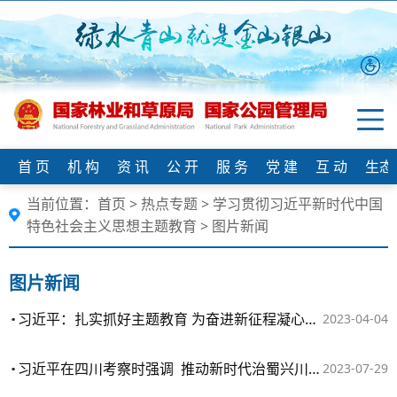
首 页
机 构
资 讯
公 开
服 务
党 建
互 动
生态
当前位置：
首页
>
热点专题
>
学习贯彻习近平新时代中国
特色社会主义思想主题教育
>
图片新闻
图片新闻
习近平：扎实抓好主题教育 为奋进新征程凝心聚力
2023-04-04
习近平在四川考察时强调 推动新时代治蜀兴川再上新台阶 奋力谱写中国式现代化四川新篇章 返京途中在陕西汉中考察
2023-07-29