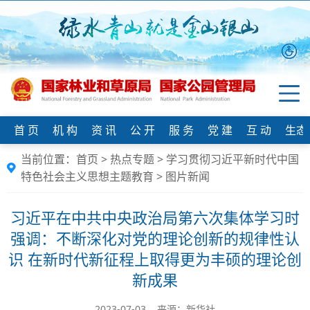
首 页
机 构
资 讯
公 开
服 务
党 建
互 动
生态
当前位置：
首页
>
热点专题
>
学习贯彻习近平新时代中国
特色社会主义思想主题教育
>
图片新闻
习近平在中共中央政治局第六次集体学习时
强调：不断深化对党的理论创新的规律性认
识 在新时代新征程上取得更为丰硕的理论创
新成果
2023-07-03 来源：​新华社