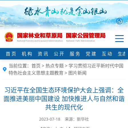
首 页
机 构
资 讯
公 开
服 务
党 建
互 动
生态
当前位置：
首页
>
热点专题
>
学习贯彻习近平新时代中国
特色社会主义思想主题教育
>
图片新闻
习近平在全国生态环境保护大会上强调：全
面推进美丽中国建设 加快推进人与自然和谐
共生的现代化
2023-07-18 来源：​新华社