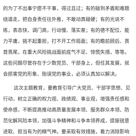
的为了不出事宁愿不干事，得过且过；有的碰到矛盾和难题
绕道走，把自身责任往外推，不敢动真碰硬；有的光说不
练，表态快、调门高，行动慢、落实差；有的德不配位、能
力平庸，挑不起重担，打不开工作局面；有的瞻前顾后、畏
首畏尾，在重大风险挑战面前底气不足、惊慌失措，等等。
这些问题尽管存在于少数党员、干部身上，但任其发展，就
会损害党的形象、贻误党的事业，必须认真加以解决。
这次主题教育，要教育引导广大党员、干部学思想、见
行动，树立正确的权力观、政绩观、事业观，增强责任感和
使命感，不断提高推动高质量发展本领、服务群众本领、防
范化解风险本领，加强斗争精神和斗争本领养成，提振锐意
进取、担当有为的精气神。要采取有效措施，着力消除影响