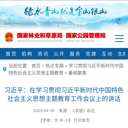
首 页
机 构
资 讯
公 开
服 务
党 建
互 动
生态
当前位置：
首页
>
热点专题
>
学习贯彻习近平新时代中国
特色社会主义思想主题教育
>
要闻聚焦
习近平：在学习贯彻习近平新时代中国特色
社会主义思想主题教育工作会议上的讲话
2023-04-30 来源：​《求是》杂志
【字体：
大
中
小
】
打印本页