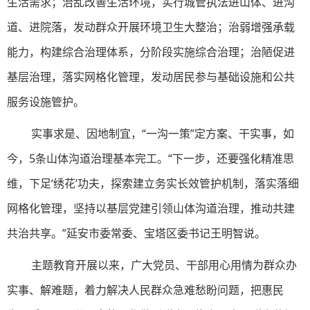
生活需求；治乱改善生活环境，实行城管执法进山体、进沟
道、进院落，发动群众开展环境卫生大整治；治弱增强承载
能力，构建综合治理体系，分阶段实施综合治理；治陋促进
基层治理，落实网格化管理，发动居民参与基础设施和公共
服务设施管护。
实事求是、因地制宜，“一沟一策”定方案、干实事，如
今，5条山体沟道治理基本完工。“下一步，还要强化精准思
维，下足‘绣花’功夫，探索建立务实长效管护机制，落实落细
网格化管理，坚持以基层党建引领山体沟道治理，推动共建
共治共享。”延安市委常委、宝塔区委书记王明智说。
主题教育开展以来，广大党员、干部用心用情为群众办
实事、解难题，着力解决人民群众急难愁盼问题，把惠民