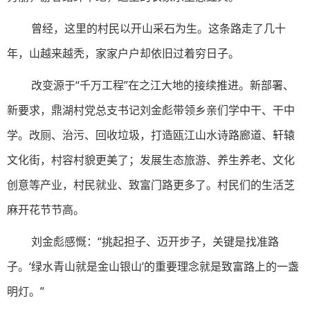
曾经，这里的村民以开山采石为生。这条路走了几十
年，山越来越秃，家家户户却依旧过着穷日子。
改变源于“千万工程”在之江大地的接续推进。新部署、
新要求，鼎湖村党总支书记刘金彪带领乡亲们学中干、干中
学。改厕、治污、回收垃圾，打造瓯江山水诗路廊道、轩辕
文化街，村容村貌更美了；发展生态旅游、养生养老、文化
创意等产业，村民就业、致富门路更多了。村民们的生活芝
麻开花节节高。
刘金彪感慨：“挑起担子、迈开步子，关键是找准路
子。‘绿水青山就是金山银山’的重要理念就是致富路上的一盏
明灯。”