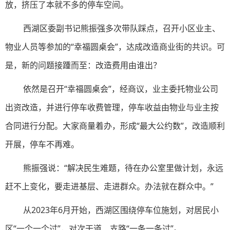
放，挤压了本就不多的停车空间。
西湖区委副书记熊振强多次带队踩点，召开小区业主、
物业人员等参加的“幸福圆桌会”，达成改造商业街的共识。可
是，新的问题接踵而至：改造费用由谁出？
依然是召开“幸福圆桌会”，经商议，业主委托物业公司
出资改造，并进行停车收费管理，停车收益由物业与业主按
合同进行分配。大家商量着办，形成“最大公约数”，改造顺利
开展，停车不再难。
熊振强说：“解决民生难题，待在办公室里做计划，永远
赶不上变化，要走进基层、走进群众。办法就在群众中。”
从2023年6月开始，西湖区围绕停车位施划，对居民小
区“一个一个过”，对次干道、支路“一条一条过”。