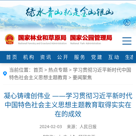
首 页
机 构
资 讯
公 开
服 务
党 建
互 动
生态
当前位置：
首页
>
热点专题
>
学习贯彻习近平新时代中国
特色社会主义思想主题教育
>
要闻聚焦
凝心铸魂创伟业 ——学习贯彻习近平新时代
中国特色社会主义思想主题教育取得实实在
在的成效
2024-02-03 来源：人民日报