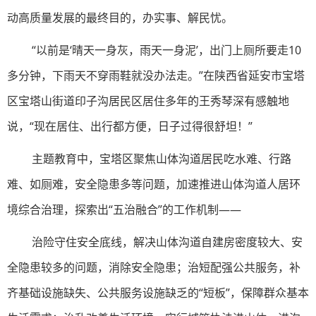
动高质量发展的最终目的，办实事、解民忧。
“以前是‘晴天一身灰，雨天一身泥’，出门上厕所要走10
多分钟，下雨天不穿雨鞋就没办法走。”在陕西省延安市宝塔
区宝塔山街道印子沟居民区居住多年的王秀琴深有感触地
说，“现在居住、出行都方便，日子过得很舒坦！”
主题教育中，宝塔区聚焦山体沟道居民吃水难、行路
难、如厕难，安全隐患多等问题，加速推进山体沟道人居环
境综合治理，探索出“五治融合”的工作机制——
治险守住安全底线，解决山体沟道自建房密度较大、安
全隐患较多的问题，消除安全隐患；治短配强公共服务，补
齐基础设施缺失、公共服务设施缺乏的“短板”，保障群众基本