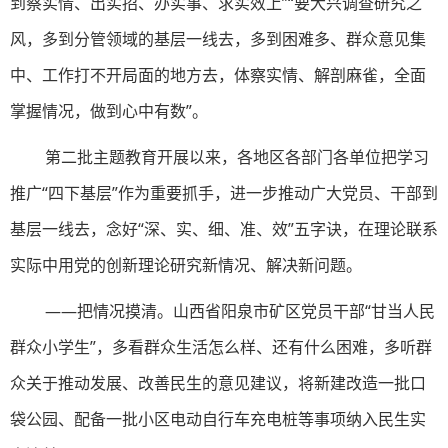
到察实情、出实招、办实事、求实效上”“要大兴调查研究之
风，多到分管领域的基层一线去，多到困难多、群众意见集
中、工作打不开局面的地方去，体察实情、解剖麻雀，全面
掌握情况，做到心中有数”。
第二批主题教育开展以来，各地区各部门各单位把学习
推广“四下基层”作为重要抓手，进一步推动广大党员、干部到
基层一线去，念好“深、实、细、准、效”五字诀，在理论联系
实际中用党的创新理论研究新情况、解决新问题。
——把情况摸清。山西省阳泉市矿区党员干部“甘当人民
群众小学生”，多看群众生活怎么样、还有什么困难，多听群
众关于推动发展、改善民生的意见建议，将新建改造一批口
袋公园、配备一批小区电动自行车充电桩等事项纳入民生实