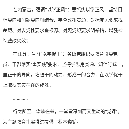
在内蒙古，强调“以学正风”：要抓实以学正风，坚持目
标导向和问题导向相结合、学查改相贯通，对标党风要求找
差距、对表党性要求查根源、对照党纪要求明举措，增强检
视整改实效；
在江苏，号召“以学促干”：各级党组织要教育引导党
员、干部落实“重实践”要求，坚持学思用贯通、知信行统一，
匡正干的导向，增强干的动力，形成干的合力，在以学促干
上取得实实在在的成效；
…………
行之所至、念兹在兹，一堂堂深刻而又生动的“党课”，
为主题教育扎实推进提供了根本遵循。