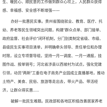
生、暖民心、顺民意的工作做到群众心坎上，人民群众获得
感、幸福感、安全感不断增强——
办好一批惠民实事。贵州省围绕就业、教育、医疗、托
幼、养老等民生领域突出问题，构建“群众点单、部门接单、
政府监督、社会评价”闭环机制，分门别类制定省级、市级、
县级民生实事项目清单，并明确牵头领导、责任单位和办理
时限，设立专项督导组，坚持一月一调度、一月一通报，挂
图作战、按单销号；河北省涉县以西坡村为试点，强化党建
引领，动员“两新”工委在电子商务产业园成立直播基地，推动
土特产、美食、民俗、旅游等走出去，带火产品、带活经
济，让群众得实惠……
破解一批民生难题。民政部和各地区积极改善居家养老