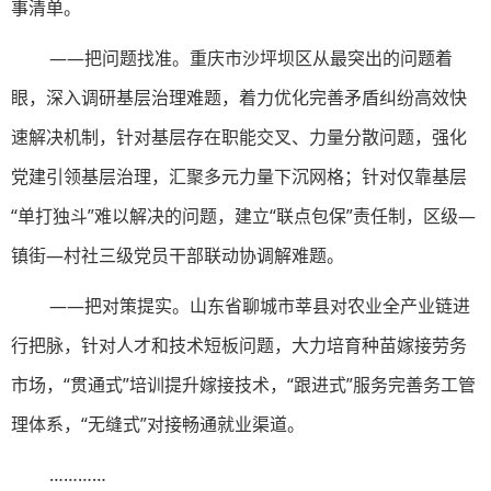
事清单。
——把问题找准。重庆市沙坪坝区从最突出的问题着
眼，深入调研基层治理难题，着力优化完善矛盾纠纷高效快
速解决机制，针对基层存在职能交叉、力量分散问题，强化
党建引领基层治理，汇聚多元力量下沉网格；针对仅靠基层
“单打独斗”难以解决的问题，建立“联点包保”责任制，区级—
镇街—村社三级党员干部联动协调解难题。
——把对策提实。山东省聊城市莘县对农业全产业链进
行把脉，针对人才和技术短板问题，大力培育种苗嫁接劳务
市场，“贯通式”培训提升嫁接技术，“跟进式”服务完善务工管
理体系，“无缝式”对接畅通就业渠道。
…………