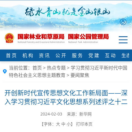
首 页
机 构
资 讯
公 开
服 务
党 建
互 动
生态
当前位置：
首页
>
热点专题
>
学习贯彻习近平新时代中国
特色社会主义思想主题教育
>
要闻聚焦
开创新时代宣传思想文化工作新局面——深
入学习贯彻习近平文化思想系列述评之十二
2024-02-03 来源：新华网
【字体：
大
中
小
】
打印本页