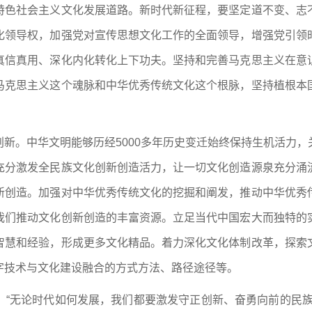
特色社会主义文化发展道路。新时代新征程，要坚定道不变、志
化领导权，加强党对宣传思想文化工作的全面领导，增强党引领
真信真用、深化内化转化上下功夫。坚持和完善马克思主义在意
马克思主义这个魂脉和中华优秀传统文化这个根脉，坚持植根本
新。中华文明能够历经5000多年历史变迁始终保持生机活力
充分激发全民族文化创新创造活力，让一切文化创造源泉充分涌
新创造。加强对中华优秀传统文化的挖掘和阐发，推动中华优秀
我们推动文化创新创造的丰富资源。立足当代中国宏大而独特的
智慧和经验，形成更多文化精品。着力深化文化体制改革，探索
字技术与文化建设融合的方式方法、路径途径等。
：“无论时代如何发展，我们都要激发守正创新、奋勇向前的民族