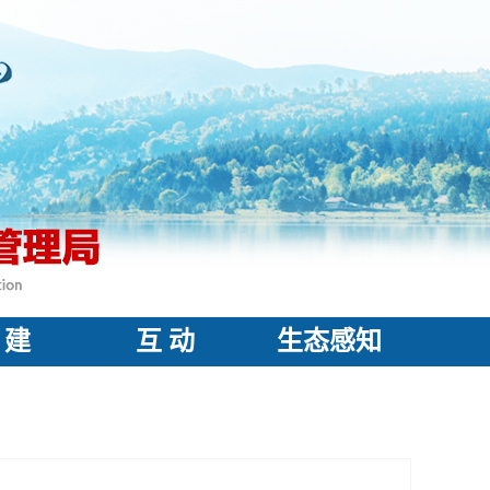
 建
互 动
生态感知