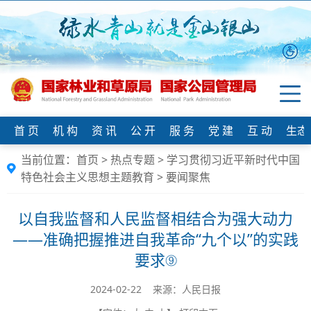
首 页
机 构
资 讯
公 开
服 务
党 建
互 动
生态
当前位置：
首页
>
热点专题
>
学习贯彻习近平新时代中国
特色社会主义思想主题教育
>
要闻聚焦
以自我监督和人民监督相结合为强大动力
——准确把握推进自我革命“九个以”的实践
要求⑨
2024-02-22 来源：人民日报