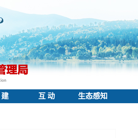
 建
互 动
生态感知