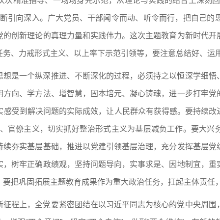
次次精准指导、一场场身先示范，从理论与实践的结合上深刻回
不断引向深入。广大党员、干部闻令而动、听令而行，把自己的
党的创新理论的真理力量和实践伟力。这次主题教育为新时代开
任务、力戒形式主义、以上率下示范引领等，要注意总结好、运
思想是一个纵深推进、不断深化的过程，必须持之以恒深学细悟
明方向、学方法、增智慧，固本培元、凝心铸魂，进一步打牢党
感受到解决问题的实际成效，让人民群众有获得感。要持续改进
义、官僚主义，切实抓好整治形式主义为基层减负工作。要大兴
持续夯实基层基础，推进以党建引领基层治理，充分发挥基层党
实，树牢正确政绩观，坚持问题导向，实事求是、因地制宜，重
）要把巩固拓展主题教育成果作为重大政治任务，扛起主体责任
新征程上，全党要紧密团结在以习近平同志为核心的党中央周围