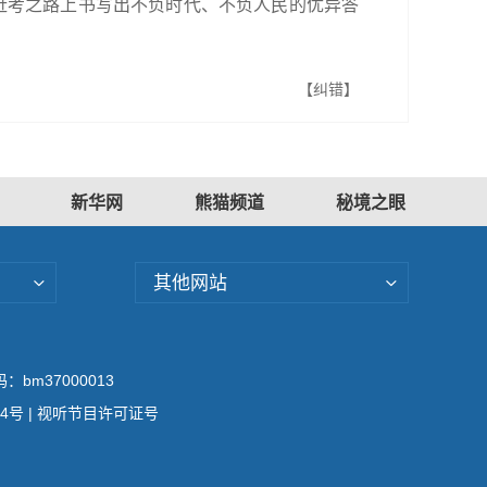
新的赶考之路上书写出不负时代、不负人民的优异答
【纠错】
新华网
熊猫频道
秘境之眼
其他网站
bm37000013
04号
| 视听节目许可证号