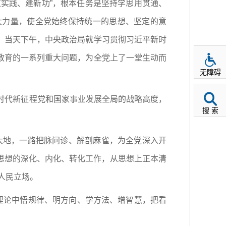
重实践、建新功”，根本任务是坚持学思用贯通、
大力量，使全党始终保持统一的思想、坚定的意
。当天下午，中央政治局就学习贯彻习近平新时
教育的一系列重大问题，为全党上了一堂生动而
无障碍
时代新征程党和国家事业发展全局的战略高度，
搜 索
粤大地，一路把脉问诊、解剖麻雀，为全党深入开
义思想的深化、内化、转化工作，从思想上正本清
人民立场。
学理论中悟规律、明方向、学方法、增智慧，把看