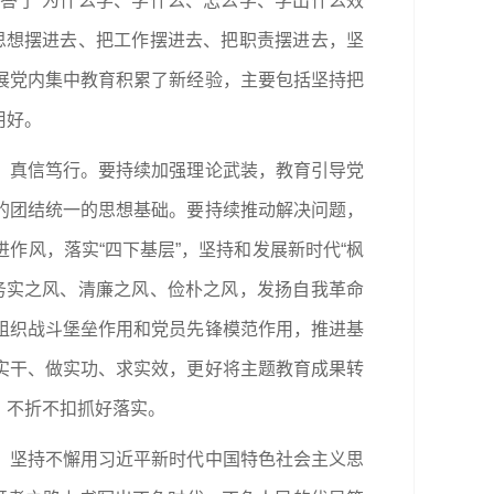
答了“为什么学、学什么、怎么学、学出什么效
思想摆进去、把工作摆进去、把职责摆进去，坚
展党内集中教育积累了新经验，主要包括坚持把
用好。
、真信笃行。要持续加强理论武装，教育引导党
的团结统一的思想基础。要持续推动解决问题，
作风，落实“四下基层”，坚持和发展新时代“枫
务实之风、清廉之风、俭朴之风，发扬自我革命
组织战斗堡垒作用和党员先锋模范作用，推进基
实干、做实功、求实效，更好将主题教育成果转
，不折不扣抓好落实。
，坚持不懈用习近平新时代中国特色社会主义思